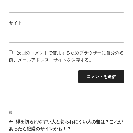
サイト
次回のコメントで使用するためブラウザーに自分の名
前、メールアドレス、サイトを保存する。
投
前
前
稿
の
縁を切られやすい人と切られにくい人の差は？これが
ナ
投
あったら絶縁のサインかも！？