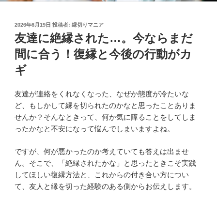
投
2026年6月19日
投稿者:
縁切りマニア
稿
友達に絶縁された…。今ならまだ
日:
間に合う！復縁と今後の行動がカ
ギ
友達が連絡をくれなくなった、なぜか態度が冷たいな
ど、もしかして縁を切られたのかなと思ったことありま
せんか？そんなときって、何か気に障ることをしてしま
ったかなと不安になって悩んでしまいますよね。
ですが、何が悪かったのか考えていても答えは出ませ
ん。そこで、「絶縁されたかな」と思ったときこそ実践
してほしい復縁方法と、これからの付き合い方につい
て、友人と縁を切った経験のある側からお伝えします。