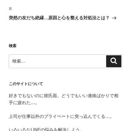
ビ
稿
ゲ
次
次
の
ー
突然の友だち絶縁…原因と心を整える対処法とは？
投
シ
稿
ョ
ン
検索
検
検
索
索:
このサイトについて
好きでもないのに彼氏面。どうでもいい連絡ばかりで相
手に疲れた…。
上司が仕事以外のプライベートに突っ込んでくる…。
いろいろなLINEの悩みを解決しよう。