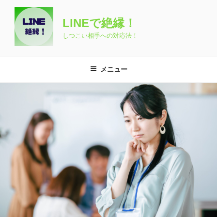
コ
ン
LINEで絶縁！
テ
しつこい相手への対応法！
ン
ツ
へ
メニュー
ス
キ
ッ
プ